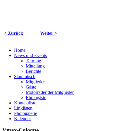
< Zurück
Weiter >
Home
News und Events
Termine
Mitteilung
Berichte
Stammtisch
Mitglieder
Gäste
Motorräder der Mitglieder
Ehrengäste
Kontaktliste
Linklisten
Photogalerie
Kalender
Vmax-Cologne